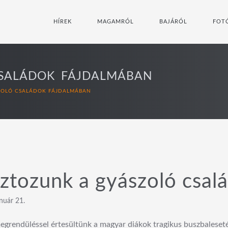
HÍREK
MAGAMRÓL
BAJÁRÓL
FOT
CSALÁDOK FÁJDALMÁBAN
ZOLÓ CSALÁDOK FÁJDALMÁBAN
ztozunk a gyászoló csal
nuár 21.
grendüléssel értesültünk a magyar diákok tragikus buszbaleseté