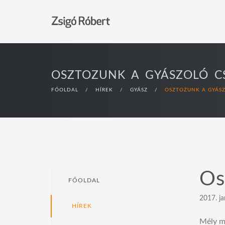
OSZTOZUNK A GYÁSZOLÓ 
FŐOLDAL
/
HÍREK
/
GYÁSZ
/
OSZTOZUNK A GYÁS
Os
FŐOLDAL
2017. ja
HÍREK
Mély me