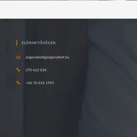
ELÉRHETŐSÉGEK
zsigorobert@zsigorobert.hu
(79) 422 034
+36 70 632 1595