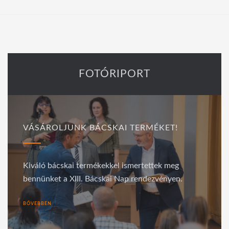
FOTÓRIPORT
VÁSÁROLJUNK BÁCSKAI TERMÉKET!
Kiváló bácskai termékekkel ismertettek meg
bennünket a XIII. Bácskai Nap rendezvényen.
BŐVEBBEN