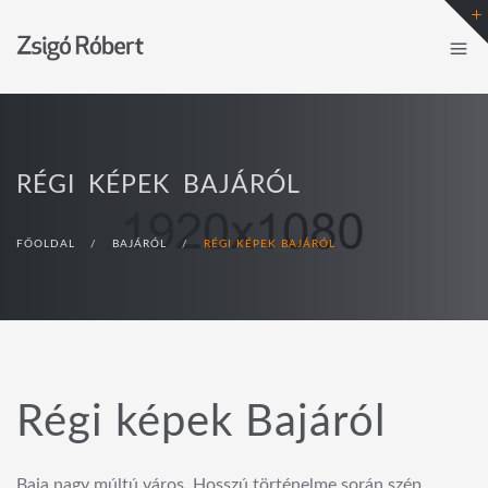
RÉGI KÉPEK BAJÁRÓL
FŐOLDAL
/
BAJÁRÓL
/
RÉGI KÉPEK BAJÁRÓL
Régi képek Bajáról
Baja nagy múltú város. Hosszú történelme során szép