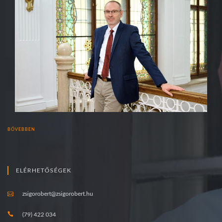
BŐVEBBEN
ELÉRHETŐSÉGEK
zsigorobert@zsigorobert.hu
(79) 422 034