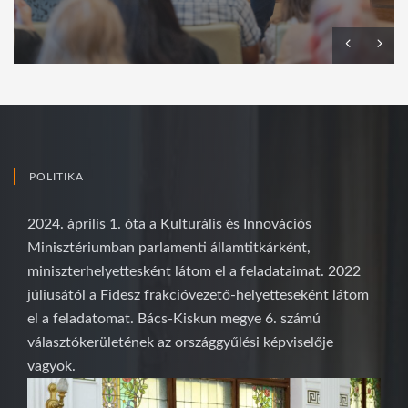
POLITIKA
2024. április 1. óta a Kulturális és Innovációs
Minisztériumban parlamenti államtitkárként,
miniszterhelyettesként látom el a feladataimat. 2022
júliusától a Fidesz frakcióvezető-helyetteseként látom
el a feladatomat. Bács-Kiskun megye 6. számú
választókerületének az országgyűlési képviselője
vagyok.