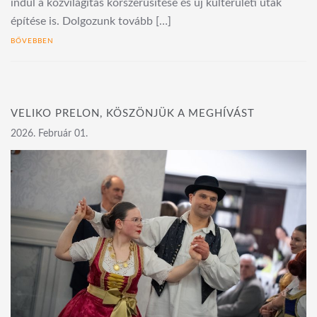
indul a közvilágítás korszerűsítése és új külterületi utak
építése is. Dolgozunk tovább […]
BŐVEBBEN
VELIKO PRELON, KÖSZÖNJÜK A MEGHÍVÁST
2026. Február 01.