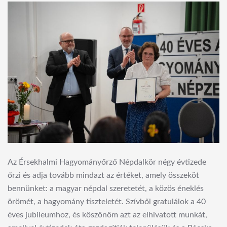
Az Érsekhalmi Hagyományőrző Népdalkör négy évtizede
őrzi és adja tovább mindazt az értéket, amely összeköt
bennünket: a magyar népdal szeretetét, a közös éneklés
örömét, a hagyomány tiszteletét. Szívből gratulálok a 40
éves jubileumhoz, és köszönöm azt az elhivatott munkát,