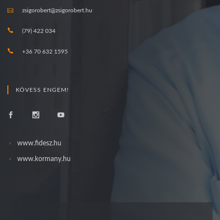
zsigorobert@zsigorobert.hu
(79) 422 034
+36 70 632 1595
KÖVESS ENGEM!
www.fidesz.hu
www.kormany.hu