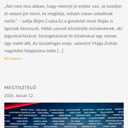
„Aki nem hisz abban, hogy mennyi jó ember van, az kezdjen
el valami jót tenni, és meglátja, milyen sokan odaállnak
mellé.” – vallja Böjte Csaba.Ez a gondolat most Baján is
igaznak bizonyult. Hálás szívvel köszönjük mindenkinek, aki
jegyvásárlásával, támogatásával és bizalmával egy nemes
ügy mellé állt. Az összefogás ereje, valamint Mága Zoltán
nagylelkű felajánlása tette […]
BŐVEBBEN
MEGTISZTELŐ
2026. Január 12.