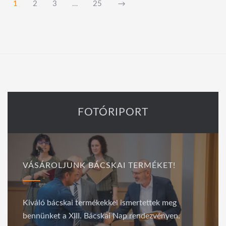
1
2
3
…
25
FOTÓRIPORT
VÁSÁROLJUNK BÁCSKAI TERMÉKET!
Kiváló bácskai termékekkel ismertettek meg
bennünket a XIII. Bácskai Nap rendezvényen.