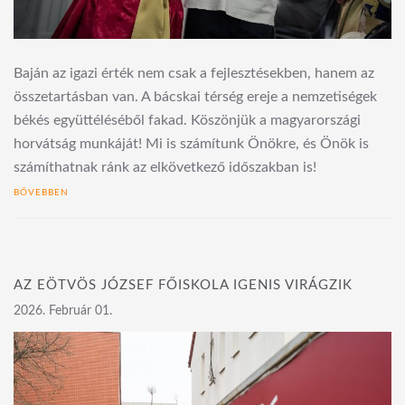
Baján az igazi érték nem csak a fejlesztésekben, hanem az
összetartásban van. A bácskai térség ereje a nemzetiségek
békés együttéléséből fakad. Köszönjük a magyarországi
horvátság munkáját! Mi is számítunk Önökre, és Önök is
számíthatnak ránk az elkövetkező időszakban is!
BŐVEBBEN
AZ EÖTVÖS JÓZSEF FŐISKOLA IGENIS VIRÁGZIK
2026. Február 01.