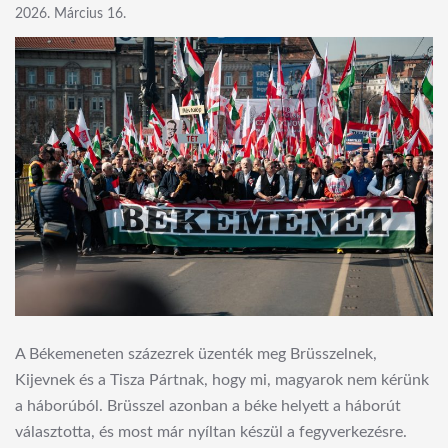
2026. Március 16.
A Békemeneten százezrek üzenték meg Brüsszelnek,
Kijevnek és a Tisza Pártnak, hogy mi, magyarok nem kérünk
a háborúból. Brüsszel azonban a béke helyett a háborút
választotta, és most már nyíltan készül a fegyverkezésre.