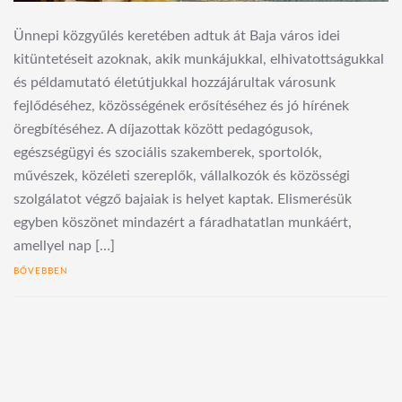
Ünnepi közgyűlés keretében adtuk át Baja város idei
kitüntetéseit azoknak, akik munkájukkal, elhivatottságukkal
és példamutató életútjukkal hozzájárultak városunk
fejlődéséhez, közösségének erősítéséhez és jó hírének
öregbítéséhez. A díjazottak között pedagógusok,
egészségügyi és szociális szakemberek, sportolók,
művészek, közéleti szereplők, vállalkozók és közösségi
szolgálatot végző bajaiak is helyet kaptak. Elismerésük
egyben köszönet mindazért a fáradhatatlan munkáért,
amellyel nap […]
BŐVEBBEN