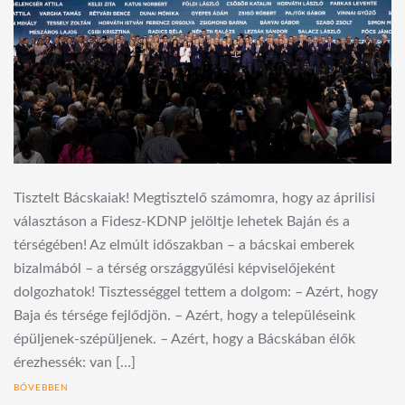
Tisztelt Bácskaiak! Megtisztelő számomra, hogy az áprilisi
választáson a Fidesz-KDNP jelöltje lehetek Baján és a
térségében! Az elmúlt időszakban – a bácskai emberek
bizalmából – a térség országgyűlési képviselőjeként
dolgozhatok! Tisztességgel tettem a dolgom: – Azért, hogy
Baja és térsége fejlődjön. – Azért, hogy a településeink
épüljenek-szépüljenek. – Azért, hogy a Bácskában élők
érezhessék: van […]
BŐVEBBEN