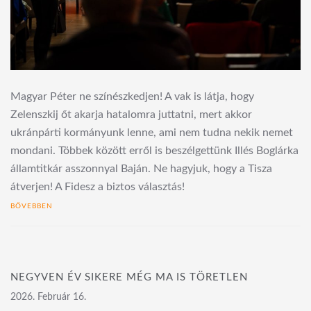
Magyar Péter ne színészkedjen! A vak is látja, hogy
Zelenszkij őt akarja hatalomra juttatni, mert akkor
ukránpárti kormányunk lenne, ami nem tudna nekik nemet
mondani. Többek között erről is beszélgettünk Illés Boglárka
államtitkár asszonnyal Baján. Ne hagyjuk, hogy a Tisza
átverjen! A Fidesz a biztos választás!
BŐVEBBEN
NEGYVEN ÉV SIKERE MÉG MA IS TÖRETLEN
2026. Február 16.