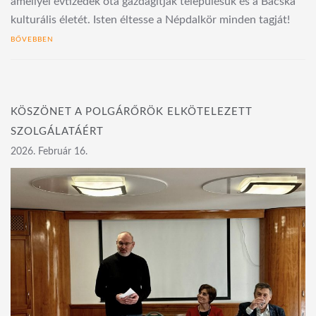
amellyel évtizedek óta gazdagítják településük és a Bácska
kulturális életét. Isten éltesse a Népdalkör minden tagját!
BŐVEBBEN
KÖSZÖNET A POLGÁRŐRÖK ELKÖTELEZETT
SZOLGÁLATÁÉRT
2026. Február 16.