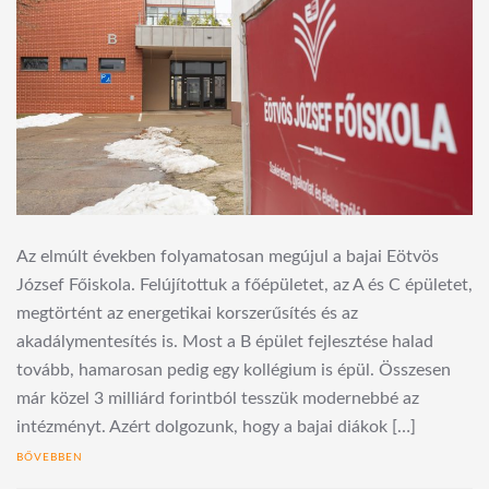
Az elmúlt években folyamatosan megújul a bajai Eötvös
József Főiskola. Felújítottuk a főépületet, az A és C épületet,
megtörtént az energetikai korszerűsítés és az
akadálymentesítés is. Most a B épület fejlesztése halad
tovább, hamarosan pedig egy kollégium is épül. Összesen
már közel 3 milliárd forintból tesszük modernebbé az
intézményt. Azért dolgozunk, hogy a bajai diákok […]
BŐVEBBEN