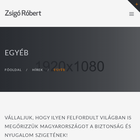
EGYÉB
FŐOLDAL
/
HÍREK
/
EGYÉB
VÁLLALJUK, HOGY ILYEN FELFORDULT VILÁGBAN IS
MEGŐRIZZÜK MAGYARORSZÁGOT A BIZTONSÁG ÉS
NYUGALOM SZIGETÉNEK!