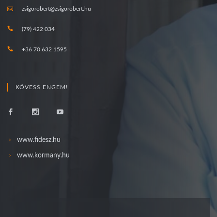
zsigorobert@zsigorobert.hu
(79) 422 034
+36 70 632 1595
KÖVESS ENGEM!
www.fidesz.hu
www.kormany.hu