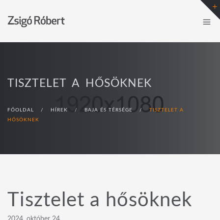
TISZTELET A HŐSÖKNEK
FŐOLDAL
/
HÍREK
/
BAJA ÉS TÉRSÉGE
/
TISZTELET A
HŐSÖKNEK
Tisztelet a hősöknek
2024. október 24.