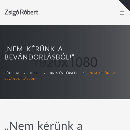
„NEM KÉRÜNK A
BEVÁNDORLÁSBÓL!”
FŐOLDAL
/
HÍREK
/
BAJA ÉS TÉRSÉGE
/
„NEM KÉRÜNK A
BEVÁNDORLÁSBÓL!”
„Nem kérünk a