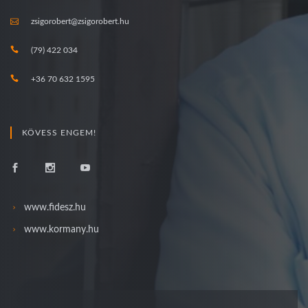
zsigorobert@zsigorobert.hu
(79) 422 034
+36 70 632 1595
KÖVESS ENGEM!
www.fidesz.hu
www.kormany.hu