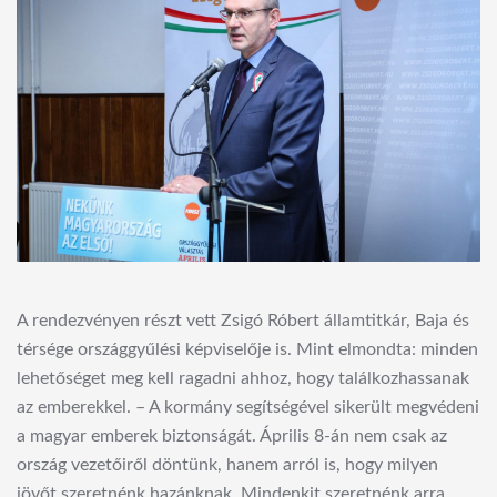
A rendezvényen részt vett Zsigó Róbert államtitkár, Baja és
térsége országgyűlési képviselője is. Mint elmondta: minden
lehetőséget meg kell ragadni ahhoz, hogy találkozhassanak
az emberekkel. – A kormány segítségével sikerült megvédeni
a magyar emberek biztonságát. Április 8-án nem csak az
ország vezetőiről döntünk, hanem arról is, hogy milyen
jövőt szeretnénk hazánknak. Mindenkit szeretnénk arra