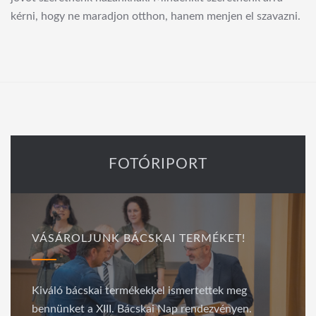
kérni, hogy ne maradjon otthon, hanem menjen el szavazni.
FOTÓRIPORT
VÁSÁROLJUNK BÁCSKAI TERMÉKET!
Kiváló bácskai termékekkel ismertettek meg
bennünket a XIII. Bácskai Nap rendezvényen.