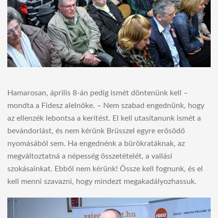
Hamarosan, április 8-án pedig ismét döntenünk kell –
mondta a Fidesz alelnöke. – Nem szabad engednünk, hogy
az ellenzék lebontsa a kerítést. El kell utasítanunk ismét a
bevándorlást, és nem kérünk Brüsszel egyre erősödő
nyomásából sem. Ha engednénk a bürökratáknak, az
megváltoztatná a népesség összetételét, a vallási
szokásainkat. Ebből nem kérünk! Össze kell fognunk, és el
kell menni szavazni, hogy mindezt megakadályozhassuk.