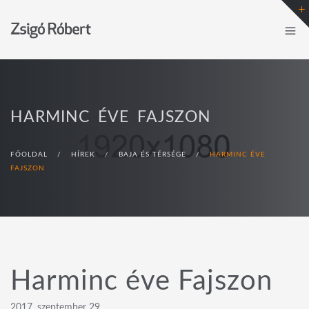
HARMINC ÉVE FAJSZON
FŐOLDAL
/
HÍREK
/
BAJA ÉS TÉRSÉGE
/
HARMINC ÉVE
FAJSZON
Harminc éve Fajszon
2017. szeptember 29.