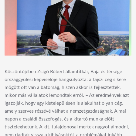
Köszöntőjében Zsigó Róbert államtitkár, Baja és térsége
országgyűlési képviselője hangsúlyozta: a fajszi cég sikere
mögött ott van a bátorság, hiszen akkor is fejlesztettek,
mikor más vállalatok lemondtak erről. – Az eredmények azt
igazolják, hogy egy kistelepülésen is alakulhat olyan cég,
amely szerves részévé válhat a nemzetgazdaságnak. A mai
napon a családi összefogás, és a kitartó munka előtt
tiszteleghetünk. A kft. tulajdonosai mertek nagyot álmodni,
nem riadtak vissza a kihívásoktól, a problémákat inkább