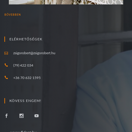
BŐVEBBEN
ELÉRHETŐSÉGEK
zsigorobert@zsigorobert.hu
(79) 422 034
+36 70 632 1595
KÖVESS ENGEM!