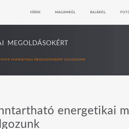
HÍREK
MAGAMRÓL
BAJÁRÓL
FOT
AI MEGOLDÁSOKÉRT
THATÓ ENERGETIKAI MEGOLDÁSOKÉRT DOLGOZUNK
nntartható energetikai 
lgozunk