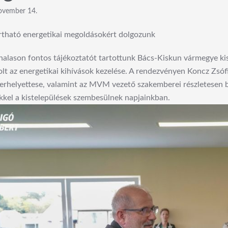
ovember 14.
rtható energetikai megoldásokért dolgozunk
alason fontos tájékoztatót tartottunk Bács-Kiskun vármegye kis
lt az energetikai kihívások kezelése. A rendezvényen Koncz Zsóf
erhelyettese, valamint az MVM vezető szakemberei részletesen b
kel a kistelepülések szembesülnek napjainkban.