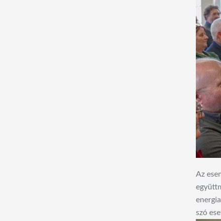
Az esem
együttm
energia
szó ese