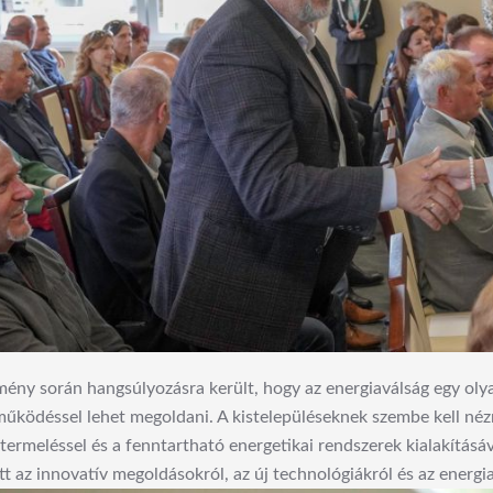
ény során hangsúlyozásra került, hogy az energiaválság egy olya
űködéssel lehet megoldani. A kistelepüléseknek szembe kell nézn
termeléssel és a fenntartható energetikai rendszerek kialakításá
tt az innovatív megoldásokról, az új technológiákról és az ener