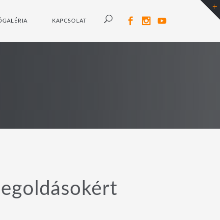
ÓGALÉRIA
KAPCSOLAT
megoldásokért