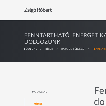
FENNTARTHATÓ ENERGETIK
DOLGOZUNK
FŐOLDAL
/
HÍREK
/
BAJA ÉS TÉRSÉGE
/
FENNTAR
Fe
FŐOLDAL
do
HÍREK