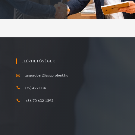
ELÉRHETŐSÉGEK
zsigorobert@zsigorobert.hu
(79) 422 034
+36 70 632 1595