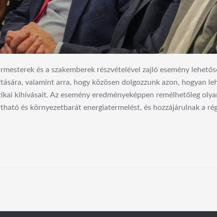
rmesterek és a szakemberek részvételével zajló esemény lehetősé
ására, valamint arra, hogy közösen dolgozzunk azon, hogyan le
ikai kihívásait. Az esemény eredményeképpen remélhetőleg olyan
tható és környezetbarát energiatermelést, és hozzájárulnak a rég