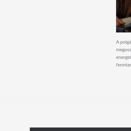
A polgá
megoszt
energet
fenntar