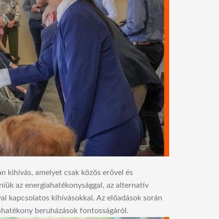
n kihívás, amelyet csak közös erővel és
iük az energiahatékonysággal, az alternatív
val kapcsolatos kihívásokkal. Az előadások során
giahatékony beruházások fontosságáról.