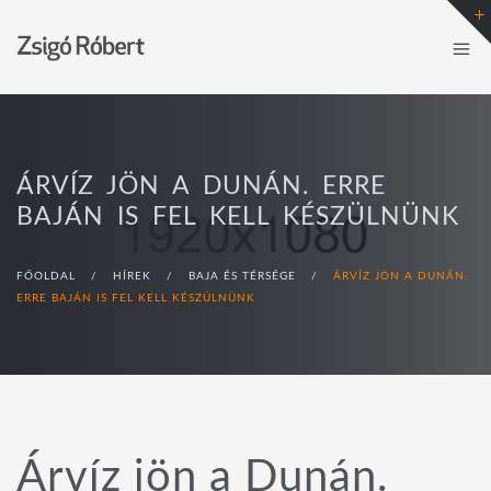
ÁRVÍZ JÖN A DUNÁN. ERRE
BAJÁN IS FEL KELL KÉSZÜLNÜNK
FŐOLDAL
/
HÍREK
/
BAJA ÉS TÉRSÉGE
/
ÁRVÍZ JÖN A DUNÁN.
ERRE BAJÁN IS FEL KELL KÉSZÜLNÜNK
Árvíz jön a Dunán.