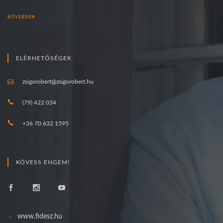
BŐVEBBEN
ELÉRHETŐSÉGEK
zsigorobert@zsigorobert.hu
(79) 422 034
+36 70 632 1595
KÖVESS ENGEM!
www.fidesz.hu