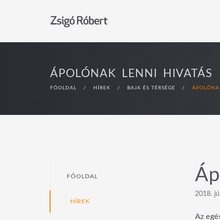
ÁPOLÓNAK LENNI HIVATÁS
FŐOLDAL
/
HÍREK
/
BAJA ÉS TÉRSÉGE
/
ÁPOLÓNAK
Áp
FŐOLDAL
2018. jú
HÍREK
Az egé