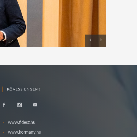
BŐVEBBE
KÖVESS ENGEM!
www.fidesz.hu
www.kormany.hu