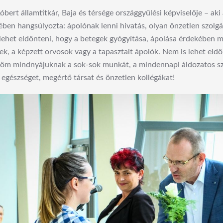
óbert államtitkár, Baja és térsége országgyűlési képviselője – a
ben hangsúlyozta: ápolónak lenni hivatás, olyan önzetlen szolgá
lehet eldönteni, hogy a betegek gyógyítása, ápolása érdekében m
k, a képzett orvosok vagy a tapasztalt ápolók. Nem is lehet eld
m mindnyájuknak a sok-sok munkát, a mindennapi áldozatos szolg
ó egészséget, megértő társat és önzetlen kollégákat!