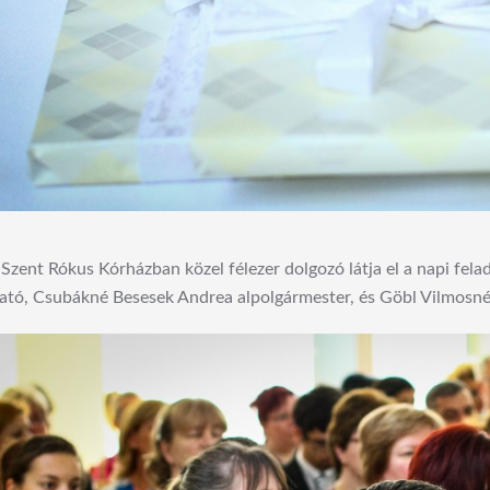
 Szent Rókus Kórházban közel félezer dolgozó látja el a napi fel
ató, Csubákné Besesek Andrea alpolgármester, és Göbl Vilmosné á