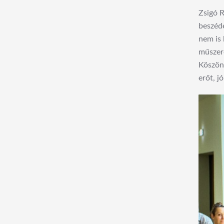
Zsigó R
beszédé
nem is 
műszere
Köszönö
erőt, j