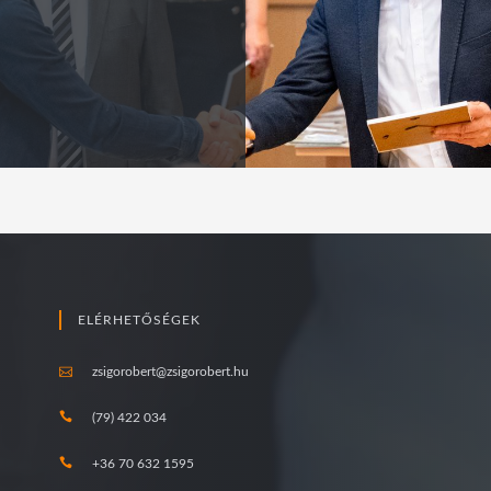
ELÉRHETŐSÉGEK
zsigorobert@zsigorobert.hu
(79) 422 034
+36 70 632 1595